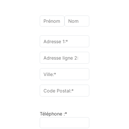
Nom :
Prénom
Nom
Adresse de facturation
Adresse 1:*
Adresse ligne 2:
Ville:*
Code Postal:*
Téléphone :*