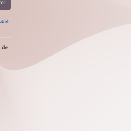
ublié
 de