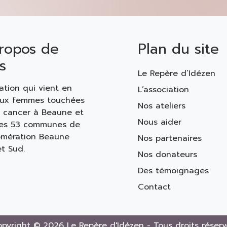
ropos de
Plan du site
s
Le Repère d’Idézen
ation qui vient en
L’association
aux femmes touchées
Nos ateliers
n cancer à Beaune et
Nous aider
les 53 communes de
omération Beaune
Nos partenaires
t Sud.
Nos donateurs
Des témoignages
Contact
pyright © 2026 Le Repère d'Idézen - Tous droits réserv