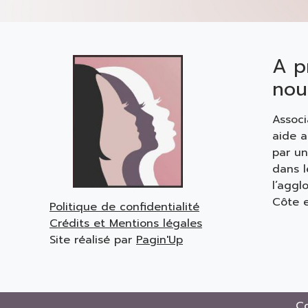
A p
nou
Associ
aide 
par u
dans 
l’aggl
Côte e
Politique de confidentialité
Crédits et Mentions légales
Site réalisé par
Pagin'Up
Co