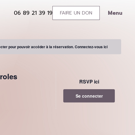
Menu
06 89 21 39 19
FAIRE UN DON
0689213919
Soutenez
l’association
ter pour pouvoir accéder à la réservation.
Connectez-vous ici
roles
RSVP ici
Se connecter