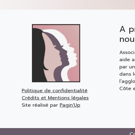
A p
nou
Associ
aide 
par u
dans 
l’aggl
Côte e
Politique de confidentialité
Crédits et Mentions légales
Site réalisé par
Pagin'Up
Co