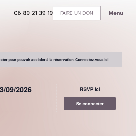
Menu
06 89 21 39 19
FAIRE UN DON
0689213919
Soutenez
l’association
ter pour pouvoir accéder à la réservation.
Connectez-vous ici
3/09/2026
RSVP ici
Se connecter