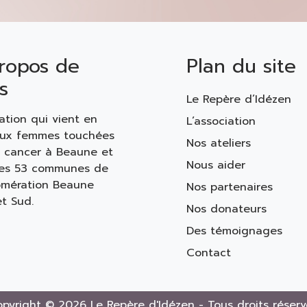
ropos de
Plan du site
s
Le Repère d’Idézen
ation qui vient en
L’association
aux femmes touchées
Nos ateliers
n cancer à Beaune et
Nous aider
les 53 communes de
omération Beaune
Nos partenaires
t Sud.
Nos donateurs
Des témoignages
Contact
pyright © 2026 Le Repère d'Idézen - Tous droits réserv