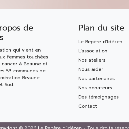
ropos de
Plan du site
s
Le Repère d’Idézen
ation qui vient en
L’association
aux femmes touchées
Nos ateliers
n cancer à Beaune et
Nous aider
les 53 communes de
omération Beaune
Nos partenaires
t Sud.
Nos donateurs
Des témoignages
Contact
pyright © 2026 Le Repère d'Idézen - Tous droits réserv