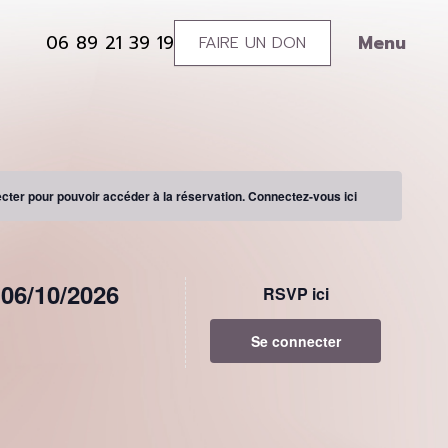
Menu
06 89 21 39 19
FAIRE UN DON
0689213919
Soutenez
l’association
ter pour pouvoir accéder à la réservation.
Connectez-vous ici
06/10/2026
RSVP ici
Se connecter