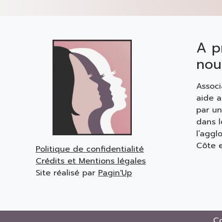
A p
nou
Associ
aide 
par u
dans 
l’aggl
Côte e
Politique de confidentialité
Crédits et Mentions légales
Site réalisé par
Pagin'Up
Co