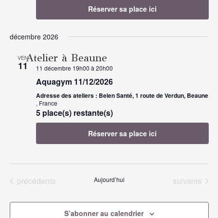
Réserver sa place ici
décembre 2026
Atelier à Beaune
VEN
11
11 décembre 19h00
à
20h00
Aquagym 11/12/2026
Adresse des ateliers : Belen Santé, 1 route de Verdun, Beaune
, France
5 place(s) restante(s)
Réserver sa place ici
Évènements
Évènements
précédents
Aujourd’hui
suivants
S’abonner au calendrier