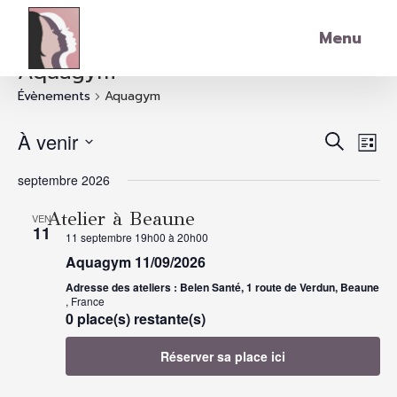
Skip to main content
Menu
Aquagym
Évènements
Aquagym
Rech
Nav
À venir
Recherch
Liste
de
Sélectionnez
septembre 2026
et
une
vu
date.
Év
Atelier à Beaune
VEN
navi
11
11 septembre 19h00
à
20h00
Aquagym 11/09/2026
de
Adresse des ateliers : Belen Santé, 1 route de Verdun, Beaune
, France
vue
0 place(s) restante(s)
Réserver sa place ici
Évè