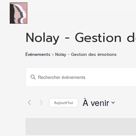
Skip to main content
Nolay - Gestion 
Évènements
Nolay - Gestion des émotions
Recherche
Saisir
mot-
clé.
Rechercher
et
À venir
Aujourd’hui
Évènements
par
Sélectionnez
mot-
une
navigation
clé.
date.