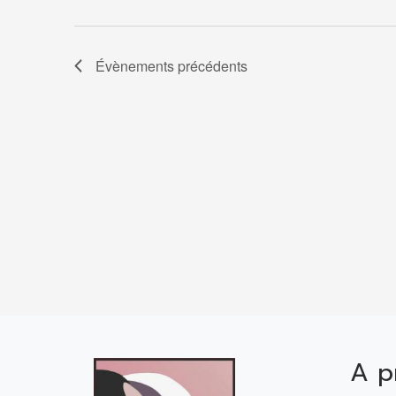
de
Évènements
précédents
vues
Évènement
A p