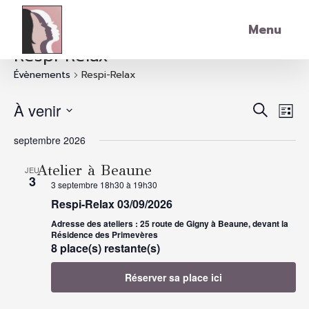
Skip to main content
Menu
Respi-Relax
Évènements
Respi-Relax
Rech
Nav
À venir
Recherch
Liste
de
Sélectionnez
septembre 2026
et
une
vu
date.
Év
Atelier à Beaune
JEU
navi
3
3 septembre 18h30
à
19h30
Respi-Relax 03/09/2026
de
Adresse des ateliers : 25 route de Gigny à Beaune, devant la
Résidence des Primevères
vue
8 place(s) restante(s)
Réserver sa place ici
Évè