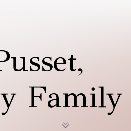
Pusset,
y Family
Allez