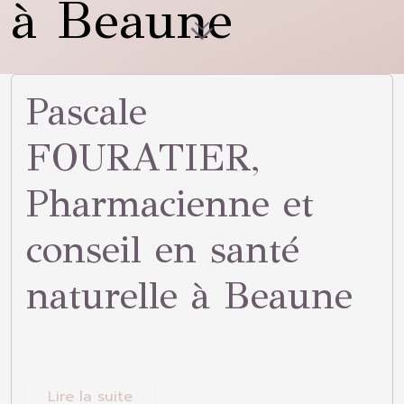
à Beaune
Allez
au
contenu
Pascale
de
FOURATIER,
la
page
Pharmacienne et
conseil en santé
naturelle à Beaune
Lire la suite